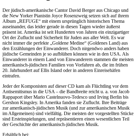
Der jüdisch-amerikanische Cantor David Berger aus Chicago und
die New Yorker Pianistin Joyce Rosenzweig setzen sich auf ihrem
Album „REFUGE“ mit einem ursprünglich historischen Thema
auseinander, das leider gerade in diesen Tagen wieder äußerst
präsent ist.
Amerika ist seit Hunderten von Jahren ein einzigartiger
Ort der Zuflucht und Sicherheit für Juden aus aller Welt. Es war
nicht immer die perfekte „Goldene Medine“ (Goldenes Land) aus
den Erzählungen der Einwanderer. Doch nirgendwo anders haben
jüdische Gemeinden je so aufblühen können wie in den USA. Als
Einwanderer in einem Land von Einwanderern stammen die meisten
amerikanisch-jüdischen Familien von Vorfahren ab, die im frühen
20. Jahrhundert auf Ellis Island oder in anderen Einreisehäfen
eintrafen.
Jeder der Komponisten auf dieser CD kam als Flüchtling vor dem
Antisemitismus in die USA – die Bandbreite reicht u. a. von Jacob
Rappaport über Mario Castelnuovo-Tedesco und Irving Berlin bis
Gershon Kingsley. In Amerika fanden sie Zuflucht. Ihre Beiträge
zur amerikanisch-jüdischen Musik (und zur amerikanischen Musik
im Allgemeinen) sind vielfältig. Die meisten der vorgestellten Stücke
sind Ersteinspielungen, und repräsentieren einen wesentlichen Teil
der Geschichte der amerikanisch-jüdischen Musik.
Erhältlich bei: