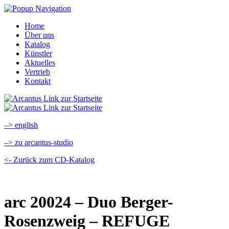
Home
Über uns
Katalog
Künstler
Aktuelles
Vertrieb
Kontakt
–> english
–> zu arcantus-studio
<- Zurück zum CD-Katalog
arc 20024 – Duo Berger-
Rosenzweig – REFUGE